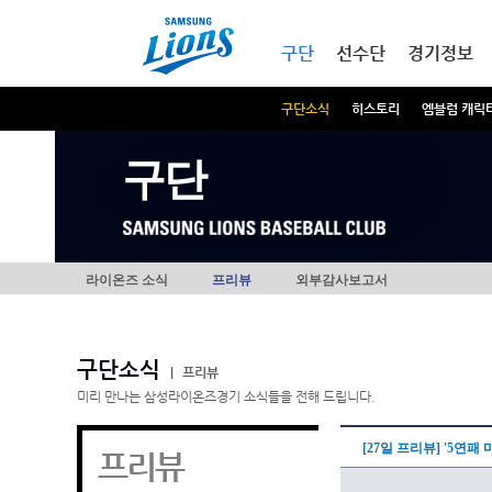
본문내용 바로가기
메인메뉴 바로가기
구단
선수단
경기정보
구단소식
히스토리
엠블럼 캐릭
구단
라이온즈 소식
프리뷰
외부감사보고서
구단소식
|
프리뷰
미리 만나는 삼성라이온즈경기 소식들을 전해 드립니다.
[27일 프리뷰] '5연
프리뷰