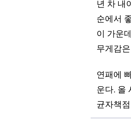
년 차 내
순에서 
이 가운데
무게감은 
연패에 빠
운다. 올
균자책점은