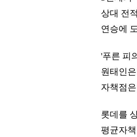
상대 전적
연승에 
'푸른 피
원태인은 
자책점은 3
롯데를 상
평균자책점