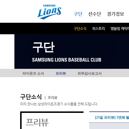
본문내용 바로가기
메인메뉴 바로가기
구단
선수단
경기정보
구단소식
히스토리
엠블럼 캐릭
구단
라이온즈 소식
프리뷰
외부감사보고서
구단소식
|
프리뷰
미리 만나는 삼성라이온즈경기 소식들을 전해 드립니다.
[25일 프리뷰] 5연패
프리뷰