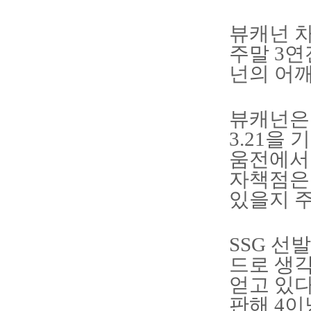
뷰캐넌 차
주말 3연
넌의 어깨
뷰캐넌은 
3.21을 
움전에서 
자책점은 
있을지 
SSG 선
드로 생
얻고 있다
판해 4이