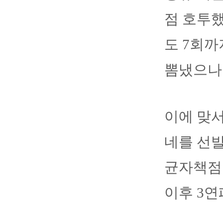
점 호투했
도 7회까
뽐냈으나
이에 맞
네를 선발
균자책점 
이후 3연