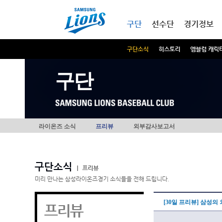
본문내용 바로가기
메인메뉴 바로가기
구단
선수단
경기정보
구단소식
히스토리
엠블럼 캐릭
구단
라이온즈 소식
프리뷰
외부감사보고서
구단소식
|
프리뷰
미리 만나는 삼성라이온즈경기 소식들을 전해 드립니다.
[30일 프리뷰] 삼성의
프리뷰