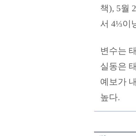
책), 5월
서 4⅓이
변수는 태
실동은 태
예보가 내
높다.