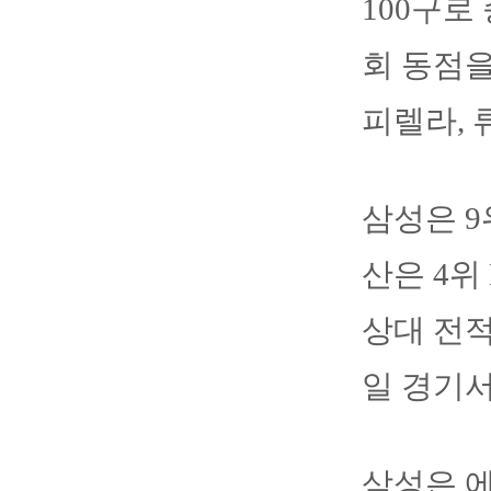
100구로
회 동점을
피렐라, 
삼성은 9위
산은 4위 
상대 전적
일 경기
삼성은 에