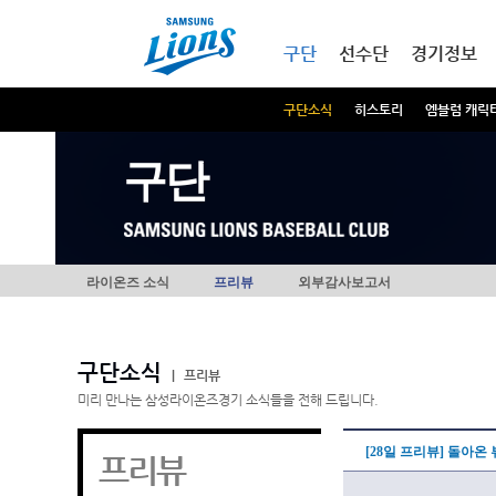
본문내용 바로가기
메인메뉴 바로가기
구단
선수단
경기정보
구단소식
히스토리
엠블럼 캐릭
구단
라이온즈 소식
프리뷰
외부감사보고서
구단소식
|
프리뷰
미리 만나는 삼성라이온즈경기 소식들을 전해 드립니다.
[28일 프리뷰] 돌아온
프리뷰