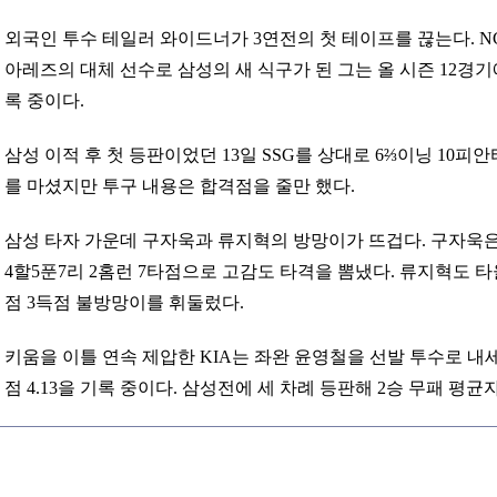
외국인 투수 테일러 와이드너가 3연전의 첫 테이프를 끊는다. N
아레즈의 대체 선수로 삼성의 새 식구가 된 그는 올 시즌 12경기에
록 중이다.
삼성 이적 후 첫 등판이었던 13일 SSG를 상대로 6⅔이닝 10피
를 마셨지만 투구 내용은 합격점을 줄만 했다.
삼성 타자 가운데 구자욱과 류지혁의 방망이가 뜨겁다. 구자욱은 최
4할5푼7리 2홈런 7타점으로 고감도 타격을 뽐냈다. 류지혁도 타율 
점 3득점 불방망이를 휘둘렀다.
키움을 이틀 연속 제압한 KIA는 좌완 윤영철을 선발 투수로 내세
점 4.13을 기록 중이다. 삼성전에 세 차례 등판해 2승 무패 평균자