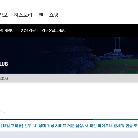
정보
히스토리
팬
쇼핑
럼 캐릭터
GO! 라팍
라이온즈 파트너
보고서
다.
[18일 프리뷰] 선두 LG 상대 위닝 시리즈 거둔 삼성, 새 외인 와이드너 앞세워 연승 