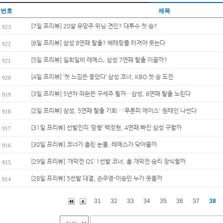
번호
제목
[7일 프리뷰] 20살 유망주 위닝 견인? 대투수 첫 승?
923
[6일 프리뷰] 삼성 8연패 탈출? 베테랑들 터져야 웃는다
922
[5일 프리뷰] 일희일비 레예스, 삼성 7연패 탈출 이끌까?
921
[4일 프리뷰] ‘첫 느낌은 좋았다’ 삼성 코너, KBO 첫 승 도전
920
[3일 프리뷰] 5년차 좌완은 구세주 될까…삼성, 6연패 탈출 노린다
919
[2일 프리뷰] 삼성, 5연패 탈출 기회…'푸른피 에이스' 원태인 나선다
918
[31일 프리뷰] 선발진의 ‘맏형’ 백정현, 4연패 빠진 삼성 구할까
917
[30일 프리뷰] 코너가 흘린 눈물, 레예스가 닦아줄까
916
[29일 프리뷰] ‘개막전 QS’ 1선발 코너, 홈 개막전 승리 장식할까
915
[28일 프리뷰] 5선발 대결, 손주영-이승민 누가 웃을까
914
31
32
33
34
35
36
37
38