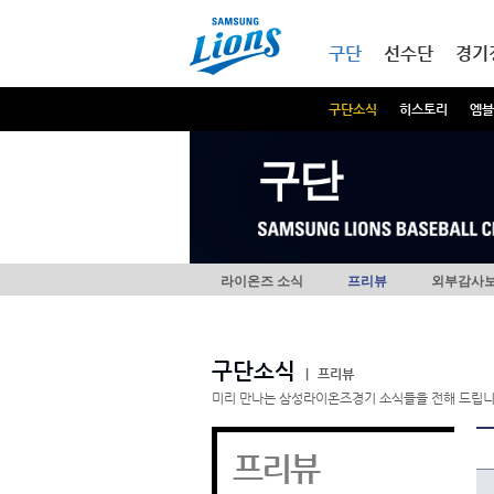
본문내용 바로가기
메인메뉴 바로가기
구단
선수단
경기
구단소식
히스토리
엠블
구단
라이온즈 소식
프리뷰
외부감사
구단소식
|
프리뷰
미리 만나는 삼성라이온즈경기 소식들을 전해 드립니
프리뷰