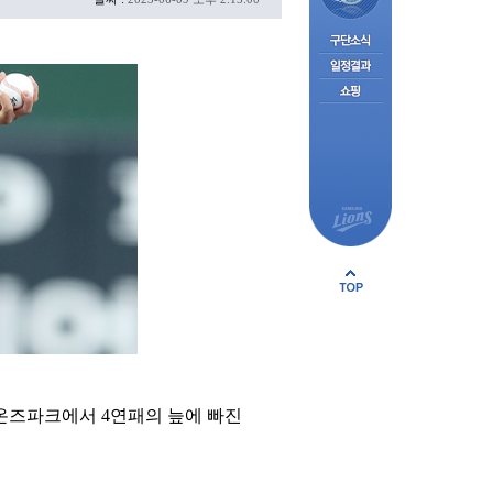
온즈파크에서 4연패의 늪에 빠진