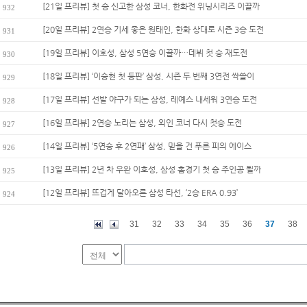
[21일 프리뷰] 첫 승 신고한 삼성 코너, 한화전 위닝시리즈 이끌까
932
[20일 프리뷰] 2연승 기세 좋은 원태인, 한화 상대로 시즌 3승 도전
931
[19일 프리뷰] 이호성, 삼성 5연승 이끌까…데뷔 첫 승 재도전
930
[18일 프리뷰] ‘이승현 첫 등판’ 삼성, 시즌 두 번째 3연전 싹쓸이
929
[17일 프리뷰] 선발 야구가 되는 삼성, 레예스 내세워 3연승 도전
928
[16일 프리뷰] 2연승 노리는 삼성, 외인 코너 다시 첫승 도전
927
[14일 프리뷰] ‘5연승 후 2연패’ 삼성, 믿을 건 푸른 피의 에이스
926
[13일 프리뷰] 2년 차 우완 이호성, 삼성 홈경기 첫 승 주인공 될까
925
[12일 프리뷰] 뜨겁게 달아오른 삼성 타선, ‘2승 ERA 0.93’
924
31
32
33
34
35
36
37
38