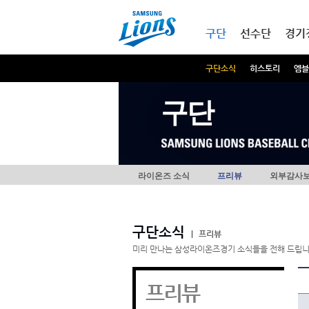
본문내용 바로가기
메인메뉴 바로가기
구단
선수단
경기
구단소식
히스토리
엠블
구단
라이온즈 소식
프리뷰
외부감사
구단소식
|
프리뷰
미리 만나는 삼성라이온즈경기 소식들을 전해 드립니
프리뷰