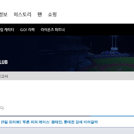
정보
히스토리
팬
쇼핑
럼 캐릭터
GO! 라팍
라이온즈 파트너
보고서
다.
[9일 프리뷰] '푸른 피의 에이스' 원태인, 롯데전 강세 이어갈까