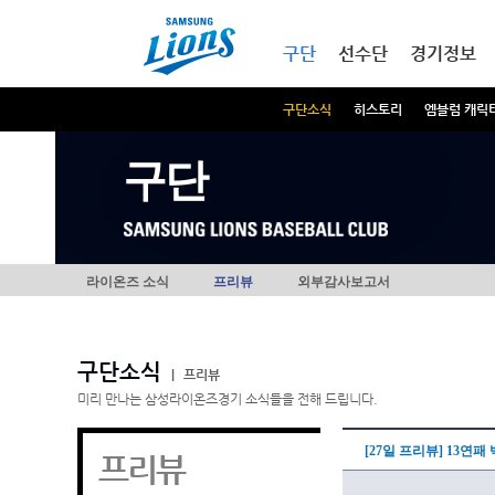
본문내용 바로가기
메인메뉴 바로가기
구단
선수단
경기정보
구단소식
히스토리
엠블럼 캐릭
구단
라이온즈 소식
프리뷰
외부감사보고서
구단소식
|
프리뷰
미리 만나는 삼성라이온즈경기 소식들을 전해 드립니다.
[27일 프리뷰] 13연패
프리뷰