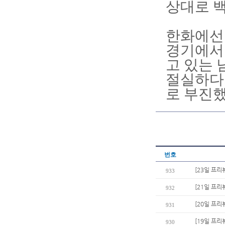
상대로 
한화에선 
경기에서 
고 있는 
절실하다.
로 부진
번호
[23일 프리
933
[21일 프리
932
[20일 프리
931
[19일 프리
930