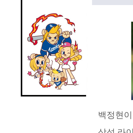
백정현이 
삼성 라