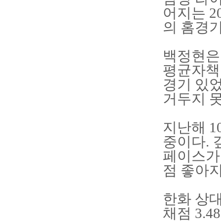
어지는 2
의 홈경
백정현은 
평균자책점
경기 있었
거두지 
지난해 1
중이다.
페이스가 
점 좋아지
한화 상대
채점 3.