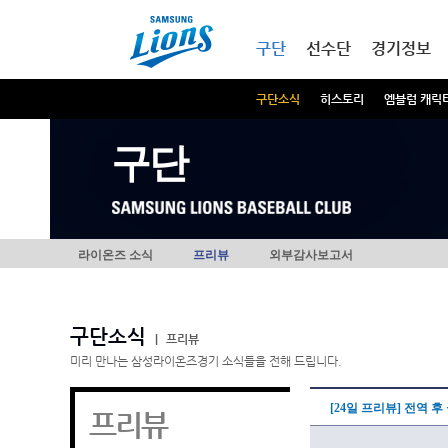
본문내용 바로가기
메인메뉴 바로가기
구단
선수단
경기정보
구단소식
히스토리
엠블럼 캐릭
구단
라이온즈 소식
프리뷰
외부감사보고서
구단소식
|
프리뷰
미리 만나는 삼성라이온즈경기 소식들을 전해 드립니다.
[24일 프리뷰] 전역 
프리뷰