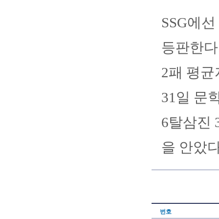
SSG에선
등판한다.
2패 평균
31일 문
6탈삼진 
을 안았다
번호