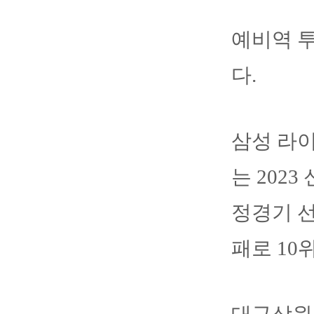
예비역 투
다.
삼성 라이
는 202
정경기 선
패로 10