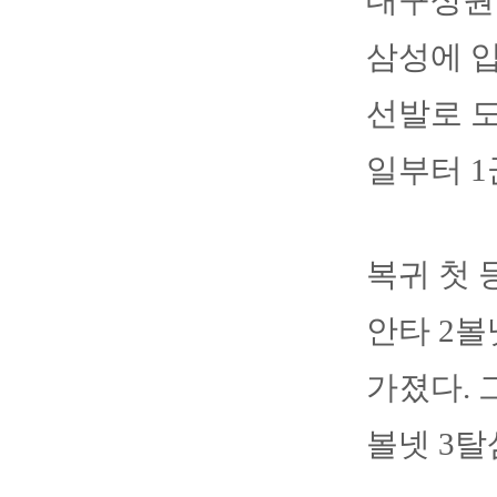
대구상원고
삼성에 입
선발로 도
일부터 1
복귀 첫 
안타 2
가졌다. 
볼넷 3탈