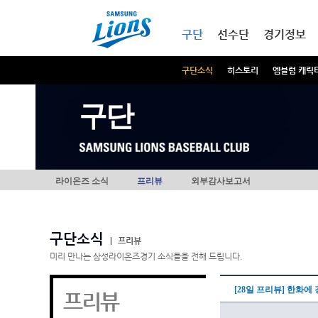
본문내용 바로가기
메인메뉴 바로가기
구단
선수단
경기정보
구단소식
히스토리
엠블럼 캐릭
구단
라이온즈 소식
프리뷰
외부감사보고서
구단소식
|
프리뷰
미리 만나는 삼성라이온즈경기 소식들을 전해 드립니다.
[28일 프리뷰] 한화에
프리뷰