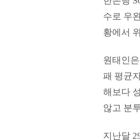
한은행 S
수로 우완
황에서 
원태인은 
패 평균자
해보다 
않고 분투
지난달 2