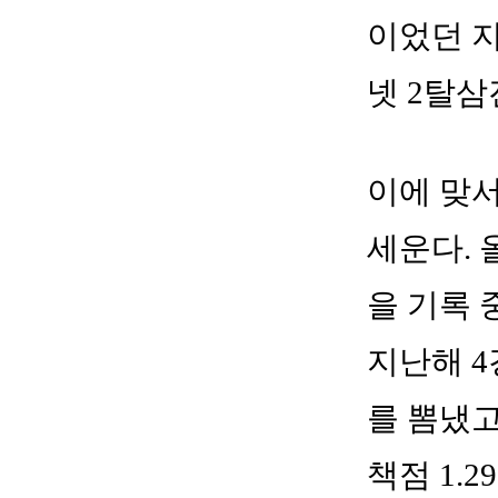
이었던 지
넷 2탈삼
이에 맞서
세운다. 
을 기록 
지난해 4
를 뽐냈고
책점 1.2