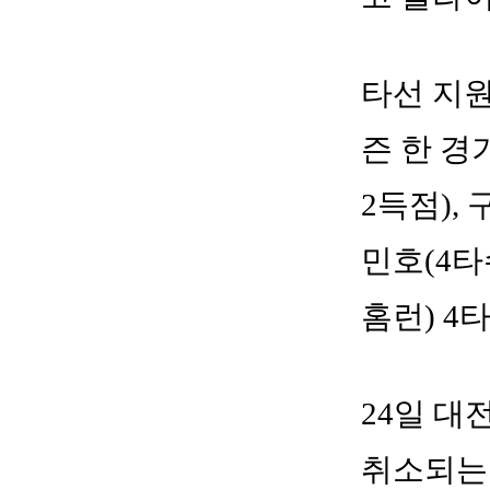
타선 지원
즌 한 경
2득점), 
민호(4타
홈런) 4
24일 대
취소되는 