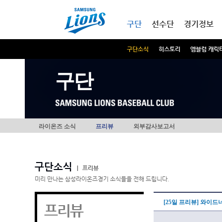
본문내용 바로가기
메인메뉴 바로가기
구단
선수단
경기정보
구단소식
히스토리
엠블럼 캐릭
구단
라이온즈 소식
프리뷰
외부감사보고서
구단소식
|
프리뷰
미리 만나는 삼성라이온즈경기 소식들을 전해 드립니다.
[25일 프리뷰] 와이드
프리뷰