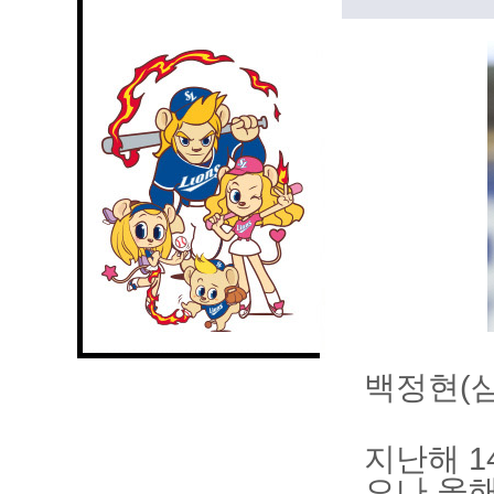
백정현(삼
지난해 1
으나 올해