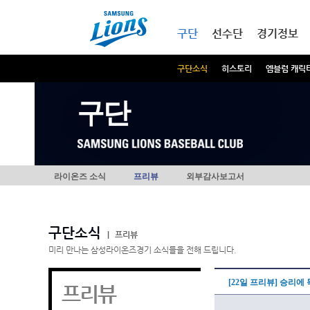
본문내용 바로가기
메인메뉴 바로가기
구단
선수단
경기정보
구단소식
히스토리
엠블럼 캐릭
구단
라이온즈 소식
프리뷰
외부감사보고서
구단소식
|
프리뷰
미리 만나는 삼성라이온즈경기 소식들을 전해 드립니다.
[22일 프리뷰] 승리에
프리뷰