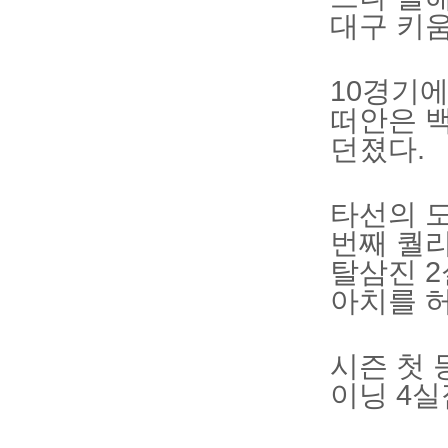
대구 키움
10경기에
떠안은 백
던졌다.
타선의 도
번째 퀄리
탈삼진 2
아치를 허
시즌 첫 
이닝 4실