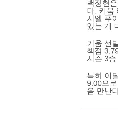
백정현은 
다. 키움
시엘 푸
있는 게 
키움 선발
책점 3.
시즌 3승
특히 이달
9.00으
음 만난다