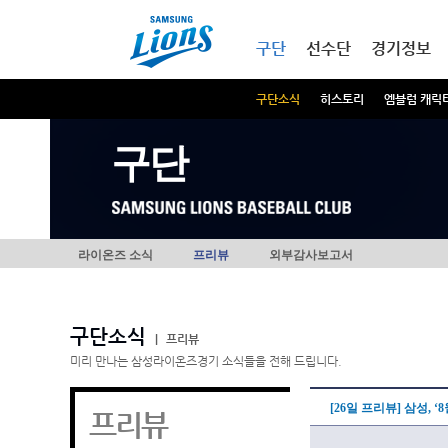
본문내용 바로가기
메인메뉴 바로가기
구단
선수단
경기정보
구단소식
히스토리
엠블럼 캐릭
구단
라이온즈 소식
프리뷰
외부감사보고서
구단소식
|
프리뷰
미리 만나는 삼성라이온즈경기 소식들을 전해 드립니다.
[26일 프리뷰] 삼성, ‘
프리뷰