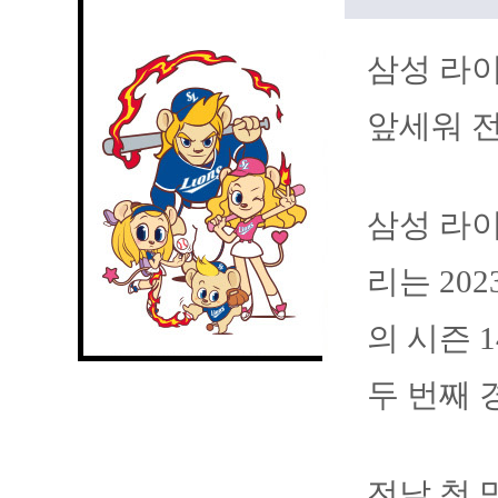
삼성 라
앞세워 전
삼성 라
리는 20
의 시즌 
두 번째 
전날 첫 