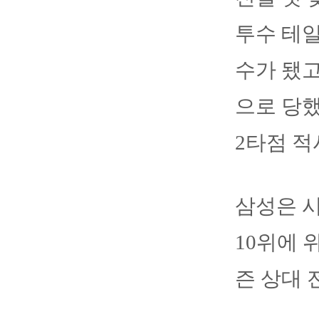
투수 테일
수가 됐고
으로 당했
2타점 적
삼성은 시즌
10위에 
즌 상대 