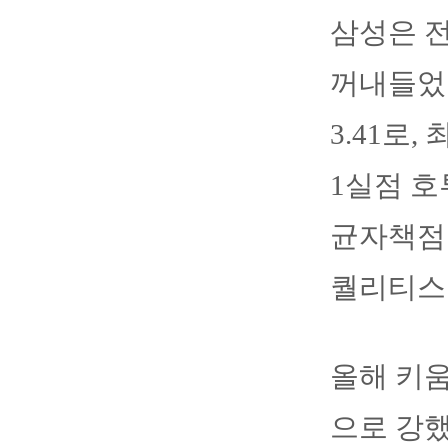
삼성은 전
꺼내들었다
3.41로
1실점 호
균자책점 
퀄리티스
올해 키움
으로 강했다