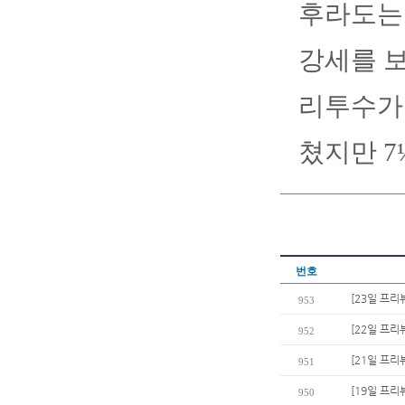
후라도는 
강세를 보
리투수가 
쳤지만 7
번호
[23일 프리
953
[22일 프리뷰
952
[21일 프리
951
[19일 프리
950