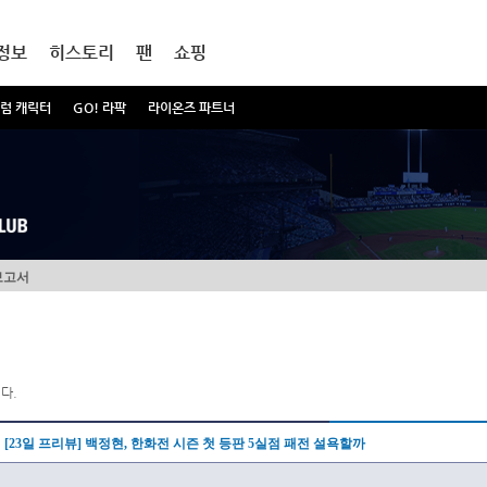
정보
히스토리
팬
쇼핑
럼 캐릭터
GO! 라팍
라이온즈 파트너
보고서
다.
[23일 프리뷰] 백정현, 한화전 시즌 첫 등판 5실점 패전 설욕할까