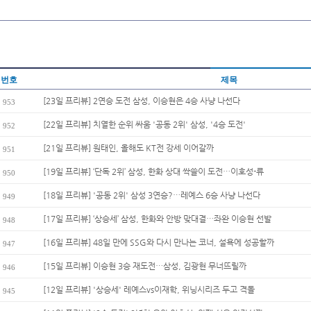
번호
제목
[23일 프리뷰] 2연승 도전 삼성, 이승현은 4승 사냥 나선다
953
[22일 프리뷰] 치열한 순위 싸움 '공동 2위' 삼성, '4승 도전'
952
[21일 프리뷰] 원태인, 올해도 KT전 강세 이어갈까
951
[19일 프리뷰] ‘단독 2위’ 삼성, 한화 상대 싹쓸이 도전…이호성-류
950
[18일 프리뷰] '공동 2위' 삼성 3연승?…레예스 6승 사냥 나선다
949
[17일 프리뷰] ‘상승세’ 삼성, 한화와 안방 맞대결…좌완 이승현 선발
948
[16일 프리뷰] 48일 만에 SSG와 다시 만나는 코너, 설욕에 성공할까
947
[15일 프리뷰] 이승현 3승 재도전…삼성, 김광현 무너뜨릴까
946
[12일 프리뷰] '상승세' 레예스vs이재학, 위닝시리즈 두고 격돌
945