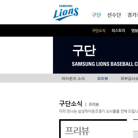
본문내용 바로가기
메인메뉴 바로가기
구단
선수단
경기
구단소식
히스토리
엠블
구단
라이온즈 소식
프리뷰
외부감사
구단소식
|
프리뷰
미리 만나는 삼성라이온즈경기 소식들을 전해 드립니
프리뷰