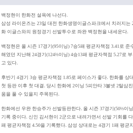
백정현이 한화전 설욕에 나선다.
삼성 라이온즈는 23일 대전 한화생명이글스파크에서 치러지는 202
화 이글스와의 원정경기 선발투수로 좌완 백정현을 내세운다.
백정현은 올 시즌 17경기(95이닝) 7승5패 평균자책점 3.41로 준
해였던 지난해 24경기(124⅔이닝) 4승13패 평균자책점 5.27로
고 있다.
후반기 4경기 3승 평균자책점 1.85로 페이스가 좋다. 한화를 상
첫 등판 이후 첫 대결. 당시 한화에 2이닝 5피안타 3볼넷 2탈삼
움을 풀 수 있을지 주목된다.
한화에선 우완 한승주가 선발등판한다. 올 시즌 37경기(50⅓이닝)
기록 중이다. 신인 김서현이 2군으로 내려가면서 선발 기회를 다시
패 평균자책점 4.50을 기록했다. 삼성 상대로는 4경기 1패 평균자