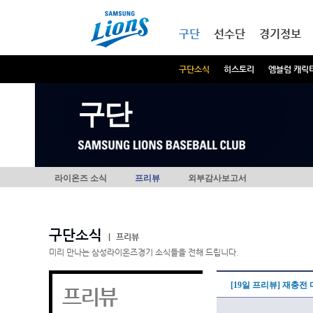
본문내용 바로가기
메인메뉴 바로가기
구단
선수단
경기정보
구단소식
히스토리
엠블럼 캐릭
구단
라이온즈 소식
프리뷰
외부감사보고서
구단소식
|
프리뷰
미리 만나는 삼성라이온즈경기 소식들을 전해 드립니다.
[19일 프리뷰] 재충전
프리뷰