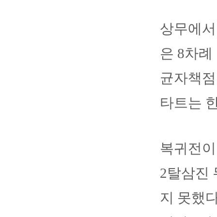
상무에서 
은 8차례
균자책점은
타트는 한
복귀전이었
2탈삼진
지 못했다