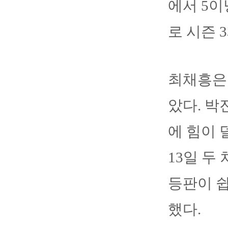
에서 5이
로 시즌 
최채흥은 
았다. 박
에 힘이 
13일 두
등판이 쉽
했다.