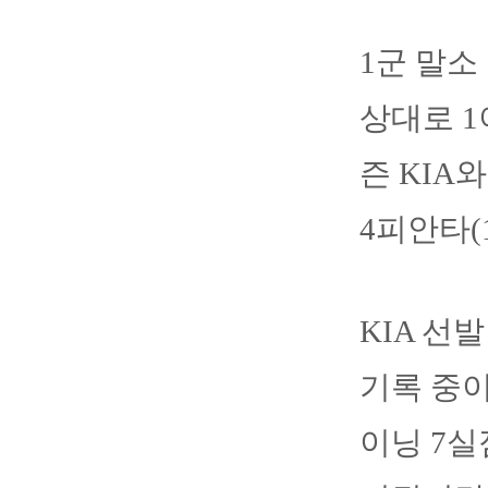
1군 말소
상대로 1
즌 KIA
4피안타(
KIA 선
기록 중이
이닝 7실