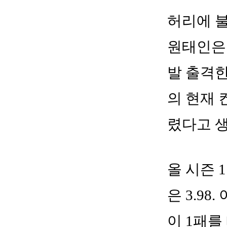
허리에 불
원태인은 
발 출격한
의 현재 
렸다고 
올 시즌 
은 3.9
이 1패를