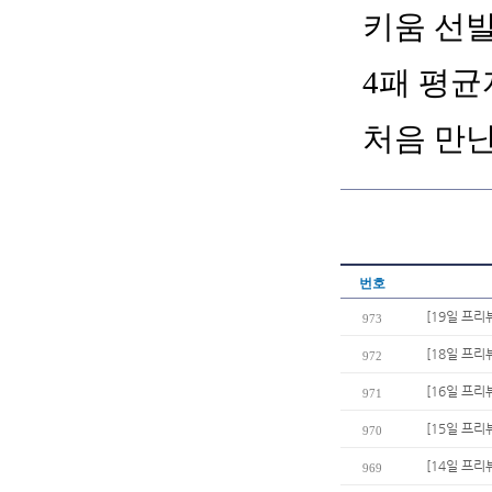
키움 선발
4패 평균
처음 만
번호
[19일 프리
973
[18일 프리뷰
972
[16일 프리뷰
971
[15일 프리
970
[14일 프리
969