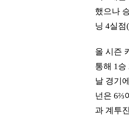
했으나 승
닝 4실점
올 시즌 
통해 1승
날 경기에
넌은 6⅔
과 계투진