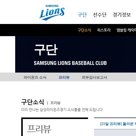
본문내용 바로가기
메인메뉴 바로가기
구단
선수단
경기정보
구단소식
히스토리
엠블럼 캐릭
구단
라이온즈 소식
프리뷰
외부감사보고서
구단소식
|
프리뷰
미리 만나는 삼성라이온즈경기 소식들을 전해 드립니다.
[21일 프리뷰] 돌아온 
프리뷰