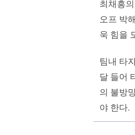
최채흥의 
오프 박해
욱 힘을 
팀내 타자
달 들어 
의 불방망
야 한다.