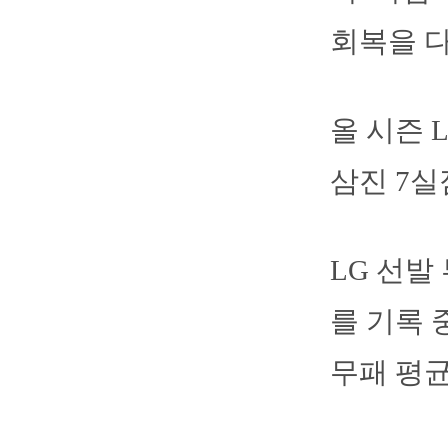
회복을 다
올 시즌 
삼진 7실
LG 선발
를 기록 
무패 평균