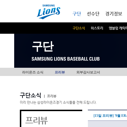
본문내용 바로가기
메인메뉴 바로가기
구단
선수단
경기정보
구단소식
히스토리
엠블럼 캐릭
구단
라이온즈 소식
프리뷰
외부감사보고서
구단소식
|
프리뷰
미리 만나는 삼성라이온즈경기 소식들을 전해 드립니다.
[15일 프리뷰] '9월 E
프리뷰