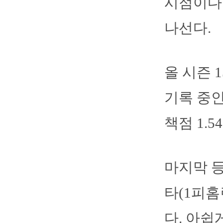
시점이다.
나선다.
올 시즌 
기록 중인
책점 1.
마지막 등
타(1피홈
다. 아쉽