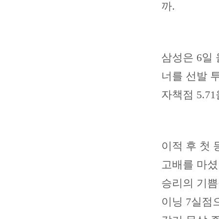
까.
삼성은 6일
너를 선발 투
자책점 5.7
이적 후 첫 
고배를 마셨
승리의 기쁨
이닝 7실점