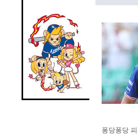
퐁당퐁당 피