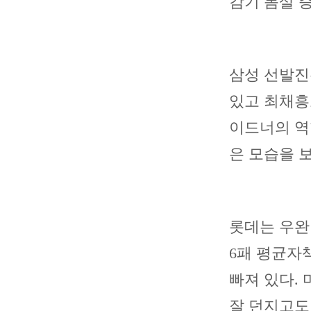
감기 몸살 
삼성 선발진
있고 최채흥
이드너의 역
은 모습을 
롯데는 우완
6패 평균자책
빠져 있다.
잘 던지고도