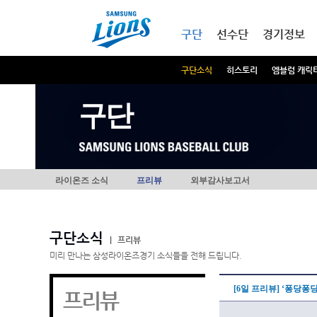
본문내용 바로가기
메인메뉴 바로가기
구단
선수단
경기정보
구단소식
히스토리
엠블럼 캐릭
구단
라이온즈 소식
프리뷰
외부감사보고서
구단소식
|
프리뷰
미리 만나는 삼성라이온즈경기 소식들을 전해 드립니다.
[6일 프리뷰] ‘퐁당퐁
프리뷰