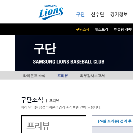
본문내용 바로가기
메인메뉴 바로가기
구단
선수단
경기정보
구단소식
히스토리
엠블럼 캐릭
구단
라이온즈 소식
프리뷰
외부감사보고서
구단소식
|
프리뷰
미리 만나는 삼성라이온즈경기 소식들을 전해 드립니다.
[24일 프리뷰] 전역 
프리뷰