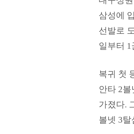
대구상원고
삼성에 입
선발로 도
일부터 1
복귀 첫 
안타 2
가졌다. 
볼넷 3탈