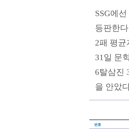
SSG에선
등판한다.
2패 평균
31일 문
6탈삼진 
을 안았다
번호