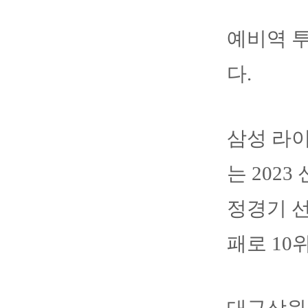
예비역 투
다.
삼성 라이
는 202
정경기 선
패로 10