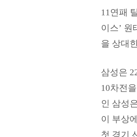
11연패 
이스’ 원
을 상대한
삼성은 
10차전을
인 삼성은
이 부상
첫 경기 