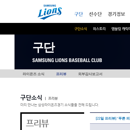
본문내용 바로가기
메인메뉴 바로가기
구단
선수단
경기정보
구단소식
히스토리
엠블럼 캐릭
구단
라이온즈 소식
프리뷰
외부감사보고서
구단소식
|
프리뷰
미리 만나는 삼성라이온즈경기 소식들을 전해 드립니다.
[22일 프리뷰] ‘푸른
프리뷰