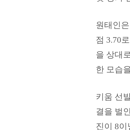
원태인은 
점 3.7
을 상대로
한 모습을
키움 선발
결을 벌인
진이 8이