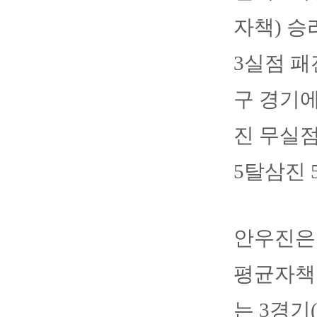
자책) 승
3실점 패
구 경기에
진 무실점
5탈삼진 
안우진은 
평균자책점
는 3경기