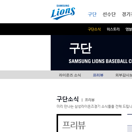
본문내용 바로가기
메인메뉴 바로가기
구단
선수단
경기
구단소식
히스토리
엠블
구단
라이온즈 소식
프리뷰
외부감사
구단소식
|
프리뷰
미리 만나는 삼성라이온즈경기 소식들을 전해 드립니
프리뷰