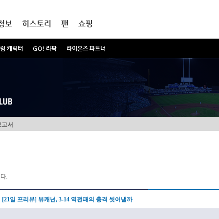
정보
히스토리
팬
쇼핑
럼 캐릭터
GO! 라팍
라이온즈 파트너
보고서
다.
[21일 프리뷰] 뷰캐넌, 3-14 역전패의 충격 씻어낼까