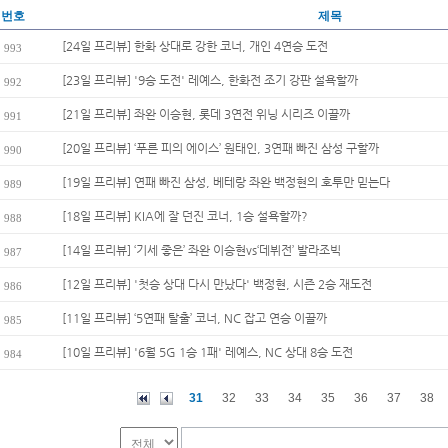
번호
제목
[24일 프리뷰] 한화 상대로 강한 코너, 개인 4연승 도전
993
[23일 프리뷰] '9승 도전' 레예스, 한화전 조기 강판 설욕할까
992
[21일 프리뷰] 좌완 이승현, 롯데 3연전 위닝 시리즈 이끌까
991
[20일 프리뷰] ‘푸른 피의 에이스’ 원태인, 3연패 빠진 삼성 구할까
990
[19일 프리뷰] 연패 빠진 삼성, 베테랑 좌완 백정현의 호투만 믿는다
989
[18일 프리뷰] KIA에 잘 던진 코너, 1승 설욕할까?
988
[14일 프리뷰] ‘기세 좋은’ 좌완 이승현vs‘데뷔전’ 발라조빅
987
[12일 프리뷰] '첫승 상대 다시 만났다' 백정현, 시즌 2승 재도전
986
[11일 프리뷰] ‘5연패 탈출’ 코너, NC 잡고 연승 이끌까
985
[10일 프리뷰] '6월 5G 1승 1패' 레예스, NC 상대 8승 도전
984
31
32
33
34
35
36
37
38