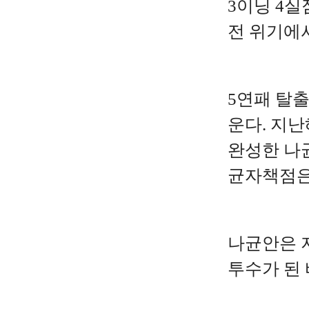
3이닝 4
전 위기에
5연패 탈
운다. 지난
완성한 나균
균자책점은 5
나균안은 
투수가 된 