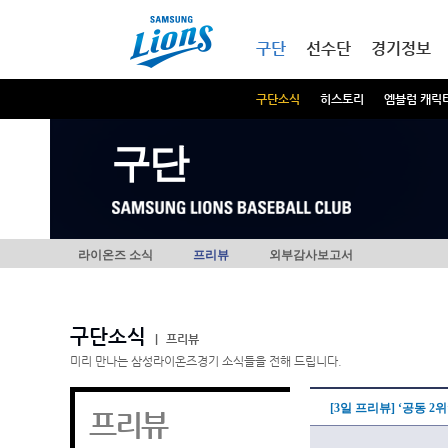
본문내용 바로가기
메인메뉴 바로가기
구단
선수단
경기정보
구단소식
히스토리
엠블럼 캐릭
구단
라이온즈 소식
프리뷰
외부감사보고서
구단소식
|
프리뷰
미리 만나는 삼성라이온즈경기 소식들을 전해 드립니다.
[3일 프리뷰] ‘공동 2
프리뷰