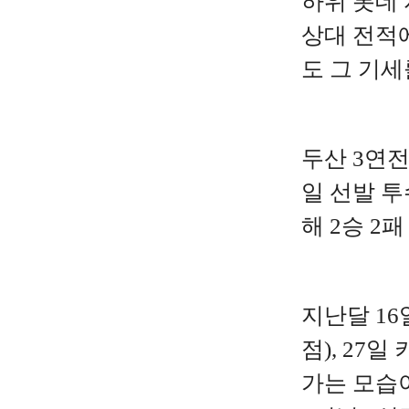
하위 롯데 
상대 전적
도 그 기세
두산 3연전
일 선발 투
해 2승 2
지난달 16
점), 27
가는 모습이