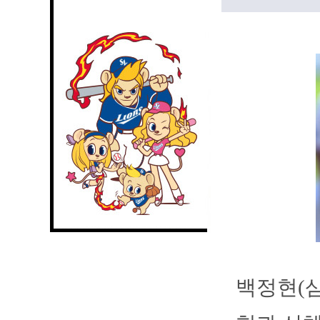
백정현(삼