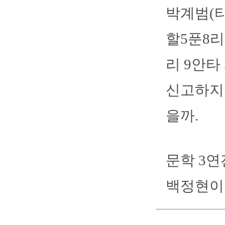
박계범(타
할5푼8리
리 9안타
신고하지 
을까.
문학 3연
백정현이 