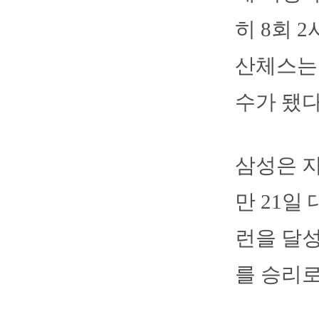
히 8회 
산체스는 
수가 됐다
삼성은 지
만 21일
런을 달성
를 승리로