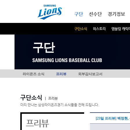
본문내용 바로가기
메인메뉴 바로가기
구단
선수단
경기정보
구단소식
히스토리
엠블럼 캐릭
구단
라이온즈 소식
프리뷰
외부감사보고서
구단소식
|
프리뷰
미리 만나는 삼성라이온즈경기 소식들을 전해 드립니다.
[23일 프리뷰] 백정
프리뷰