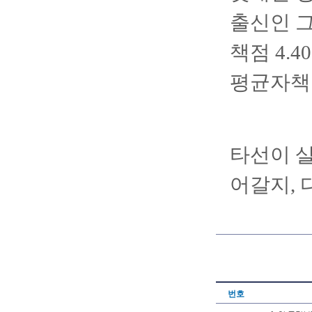
출신인 그
책점 4.
평균자책점
타선이 살
어갈지, 
번호