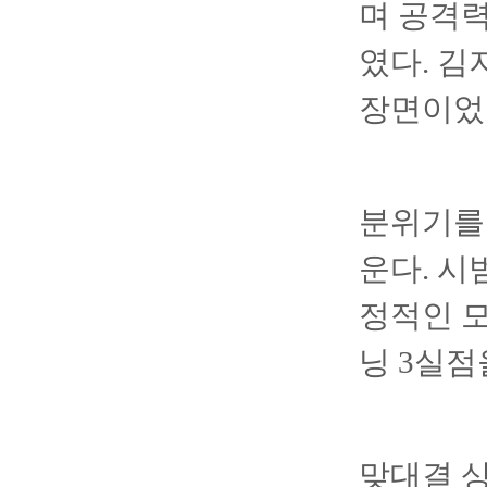
며 공격력
였다. 김
장면이었
분위기를
운다. 시
정적인 모
닝 3실점
맞대결 상