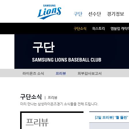
본문내용 바로가기
메인메뉴 바로가기
구단
선수단
경기정보
구단소식
히스토리
엠블럼 캐릭
구단
라이온즈 소식
프리뷰
외부감사보고서
구단소식
|
프리뷰
미리 만나는 삼성라이온즈경기 소식들을 전해 드립니다.
[2일 프리뷰] ‘혈 뚫
프리뷰