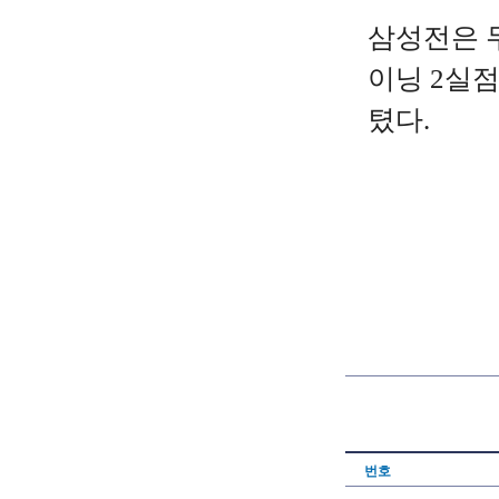
삼성전은 두
이닝 2실점
텼다.
번호