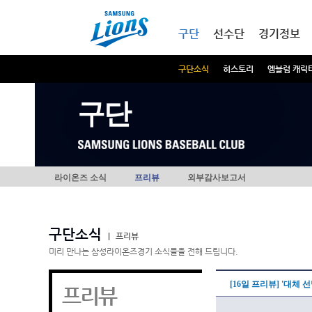
본문내용 바로가기
메인메뉴 바로가기
구단
선수단
경기정보
구단소식
히스토리
엠블럼 캐릭
구단
라이온즈 소식
프리뷰
외부감사보고서
구단소식
|
프리뷰
미리 만나는 삼성라이온즈경기 소식들을 전해 드립니다.
[16일 프리뷰] '대체
프리뷰