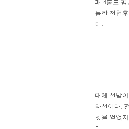
패 4홀드 평
능한 전천후
다.
대체 선발이
타선이다. 전
넷을 얻었지
미.