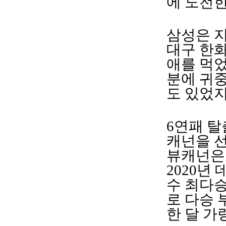
에 도전
삼성은 지
대구 한화
애를 먹었
분에 귀중
도 있었
6연패 탈
캐넌을 선
뷰캐넌은
2020년
수 최다승
로 다승 
한 달 가