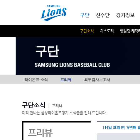
본문내용 바로가기
메인메뉴 바로가기
구단
선수단
경기정보
구단소식
히스토리
엠블럼 캐릭
구단
라이온즈 소식
프리뷰
외부감사보고서
구단소식
|
프리뷰
미리 만나는 삼성라이온즈경기 소식들을 전해 드립니다.
[14일 프리뷰] '6연패
프리뷰