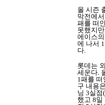
올 시즌 
막전에서 
패를 떠안
못했지만 
에이스의 
에 나서 
다.
롯데는 외
세운다. 
1패를 떠
구 내용은
닝 3실점
했고 8일