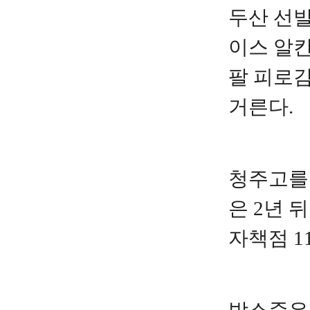
두산 선발
이스 알
팔 피로감
거른다.
청주고를 
은 2년 
자책점 1