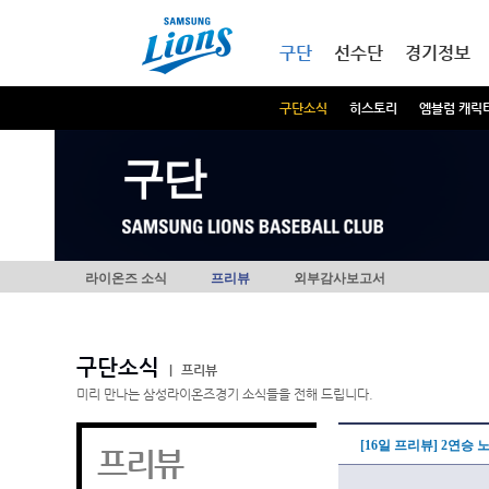
본문내용 바로가기
메인메뉴 바로가기
구단
선수단
경기정보
구단소식
히스토리
엠블럼 캐릭
구단
라이온즈 소식
프리뷰
외부감사보고서
구단소식
|
프리뷰
미리 만나는 삼성라이온즈경기 소식들을 전해 드립니다.
[16일 프리뷰] 2연승
프리뷰