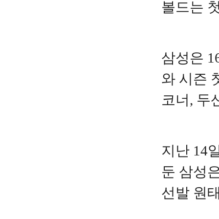
볼드는 첫
삼성은 
와 시즌 
코너, 두
지난 14
둔 삼성은
선발 원태