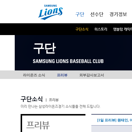
본문내용 바로가기
메인메뉴 바로가기
구단
선수단
경기정보
구단소식
히스토리
엠블럼 캐릭
구단
라이온즈 소식
프리뷰
외부감사보고서
구단소식
|
프리뷰
미리 만나는 삼성라이온즈경기 소식들을 전해 드립니다.
[1일 프리뷰] 원태인
프리뷰