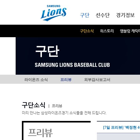
본문내용 바로가기
메인메뉴 바로가기
구단
선수단
경기정보
구단소식
히스토리
엠블럼 캐릭
구단
라이온즈 소식
프리뷰
외부감사보고서
구단소식
|
프리뷰
미리 만나는 삼성라이온즈경기 소식들을 전해 드립니다.
[7일 프리뷰] '백정현
프리뷰