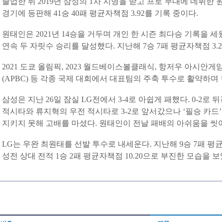
졸업한 뒤 2019년 삼성의 1차 지명을 받고 프로 무대에 데뷔한 
경기에 등판해 41승 40패 평균자책점 3.92를 기록 중이다.
원태인은 2021년 14승을 거두며 개인 한 시즌 최다승 기록을 세웠
연속 두 자릿수 승리를 달성했다. 지난해 7승 7패 평균자책점 3.2
2021 도쿄 올림픽, 2023 월드베이스볼클래식, 항저우 아시안
(APBC) 등 각종 국제 대회에서 대표팀의 주축 투수로 활약하며
삼성은 지난 26일 잠실 LG전에서 3-4로 아쉽게 패했다. 0-2로
적시타와 류지혁의 우전 적시타로 3-2로 앞서갔으나 ‘필승 카드
지키지 못해 고배를 마셨다. 원태인이 전날 패배의 아쉬움을 씻
LG는 우완 최원태를 선발 투수로 내세운다. 지난해 9승 7패 평균
성전 상대 전적 1승 2패 평균자책점 10.20으로 부진한 모습을 보