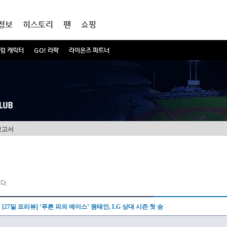
정보
히스토리
팬
쇼핑
럼 캐릭터
GO! 라팍
라이온즈 파트너
보고서
다.
[27일 프리뷰] ‘푸른 피의 에이스’ 원태인, LG 상대 시즌 첫 승