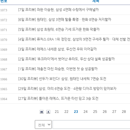
번호
제목
[7일 프리뷰] 좌완 이승현, 삼성 4연패 수렁에서 구해낼까
1073
[6일 프리뷰] 원태인, 삼성 3연패 탈출 특명…한화 8연승 저지할까
1072
[5일 프리뷰] 삼성 최원태, 6연승 기세 뜨거운 한화 막을까
1071
[4일 프리뷰] 퓨처스 ERA 1위 정민성, 삼성의 9연전 구세주 될까…대체 선발 전
1070
[3일 프리뷰] 레예스 내세운 삼성, 두산전 우위 이어갈까
1069
[2일 프리뷰] ‘후크라이’에서 벗어난 후라도, 두산 상대 설욕 성공할까
1068
[1일 프리뷰] 재충전 마친 좌승현, 이번엔 첫 승 성공할까
1067
[30일 프리뷰] 선두가 보인다! 삼성, 원태인 내세워 7연승 도전
1066
[29일 프리뷰] 삼성, 마의 6연승 도전…4관왕 디아즈 방망이 믿어보자
1065
[27일 프리뷰] 돌아온 레예스, 뜨거운 타선 믿고 3승 도전
1064
21
22
23
24
25
26
27
28