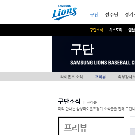
본문내용 바로가기
메인메뉴 바로가기
구단
선수단
경기
구단소식
히스토리
엠블
구단
라이온즈 소식
프리뷰
외부감사
구단소식
|
프리뷰
미리 만나는 삼성라이온즈경기 소식들을 전해 드립니
프리뷰