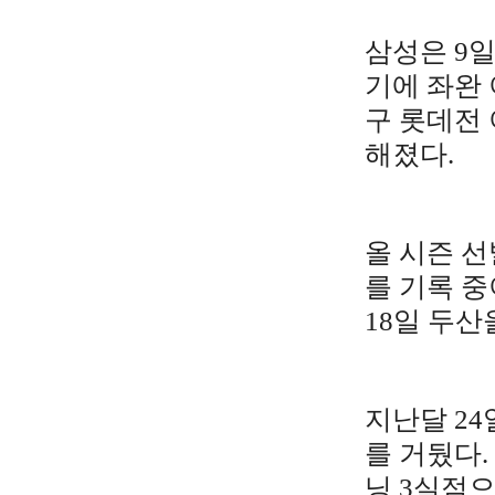
삼성은 9
기에 좌완 
구 롯데전 
해졌다.
올 시즌 선
를 기록 중
18일 두산
지난달 24
를 거뒀다.
닝 3실점으