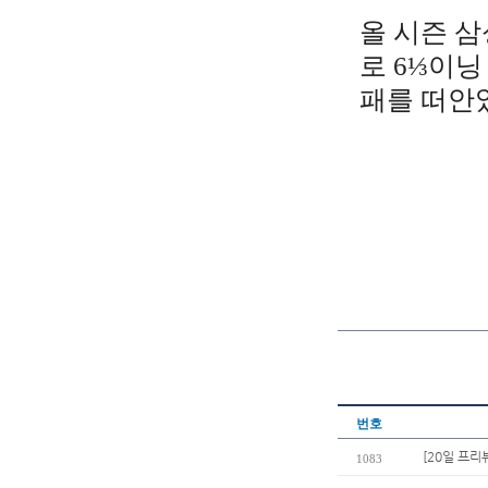
올 시즌 삼
로 6⅓이닝
패를 떠안
번호
[20일 프리
1083