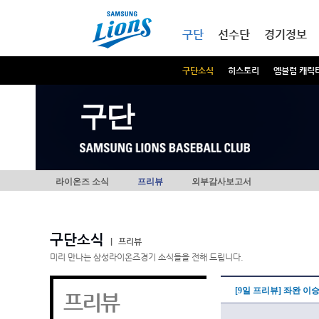
본문내용 바로가기
메인메뉴 바로가기
구단
선수단
경기정보
구단소식
히스토리
엠블럼 캐릭
구단
라이온즈 소식
프리뷰
외부감사보고서
구단소식
|
프리뷰
미리 만나는 삼성라이온즈경기 소식들을 전해 드립니다.
[9일 프리뷰] 좌완 이
프리뷰