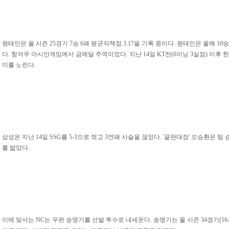
원태인은 올 시즌 25경기 7승 6패 평균자책점 3.17을 기록 중이다. 원태인은 올해 
다. 항저우 아시안게임에서 금메달 주역이었다. 지난 14일 KT전(6이닝 3실점) 이후
미를 노린다.
삼성은 지난 14일 SSG를 5-3으로 꺾고 3연패 사슬을 끊었다. '끝판대장' 오승환은 팀
를 밟았다.
이에 맞서는 NC는 우완 송명기를 선발 투수로 내세운다. 송명기는 올 시즌 34경기(16선