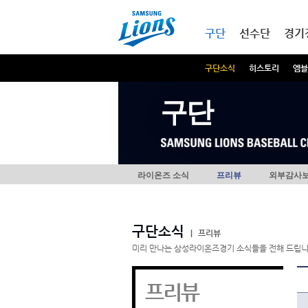
본문내용 바로가기
메인메뉴 바로가기
구단
선수단
경기
구단소식
히스토리
엠블
구단
라이온즈 소식
프리뷰
외부감사
구단소식
|
프리뷰
미리 만나는 삼성라이온즈경기 소식들을 전해 드립니
프리뷰