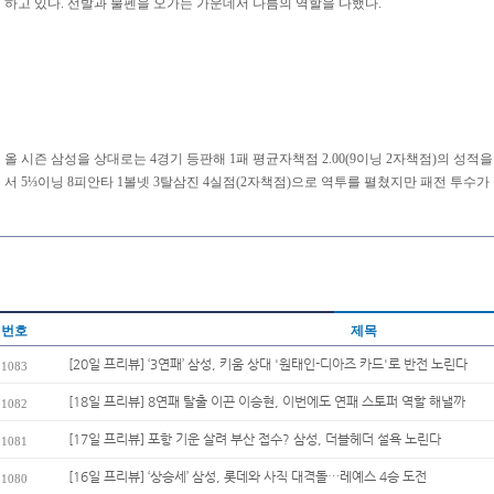
하고 있다. 선발과 불펜을 오가는 가운데서 나름의 역할을 다했다.
올 시즌 삼성을 상대로는 4경기 등판해 1패 평균자책점 2.00(9이닝 2자책점)의 성적을
서 5⅓이닝 8피안타 1볼넷 3탈삼진 4실점(2자책점)으로 역투를 펼쳤지만 패전 투수가
번호
제목
[20일 프리뷰] ‘3연패’ 삼성, 키움 상대 '원태인-디아즈 카드'로 반전 노린다
1083
[18일 프리뷰] 8연패 탈출 이끈 이승현, 이번에도 연패 스토퍼 역할 해낼까
1082
[17일 프리뷰] 포항 기운 살려 부산 접수? 삼성, 더블헤더 설욕 노린다
1081
[16일 프리뷰] ‘상승세’ 삼성, 롯데와 사직 대격돌…레예스 4승 도전
1080