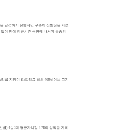
10승을 달성하지 못했지만 꾸준히 선발진을 지켰
 한 달여 만에 정규시즌 등판에 나서며 유종의
 승리를 지키며 KBO리그 최초 400세이브 고지
발) 4승9패 평균자책점 4.78의 성적을 기록