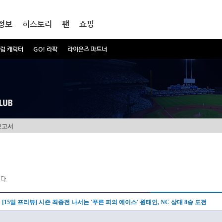
정보
히스토리
팬
쇼핑
럼 캐릭터
GO! 라팍
라이온즈 파트너
보고서
다.
[15일 프리뷰] 시즌 최종전 나서는 '푸른 피의 에이스' 원태인, NC 상대 8승 도전