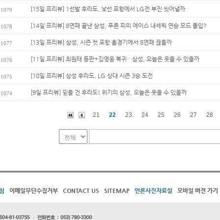
[15일 프리뷰] 1선발 후라도, 낯선 포항에서 LG전 부진 씻어낼까
1079
[14일 프리뷰] 8연패 끝낸 삼성, 푸른 피의 에이스 내세워 연승 모드 돌입?
1078
[13일 프리뷰] 삼성, 시즌 첫 포항 홈경기에서 8연패 끊을까
1077
[11일 프리뷰] 최원태 등판+김영웅 복귀…삼성, 오늘은 웃을 수 있을까
1076
[10일 프리뷰] 삼성 후라도, LG 상대 시즌 3승 도전
1075
[9일 프리뷰] 믿을 건 후라도! 위기의 삼성, 오늘은 웃을 수 있을까
1074
21
22
23
24
25
26
27
28
침
이메일무단수집거부
CONTACT US
SITEMAP
언론사진자료실
모바일 버전 가기