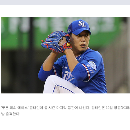
'푸른 피의 에이스' 원태인이 올 시즌 마지막 등판에 나선다. 원태인은 15일 창원NC
발 출격한다.