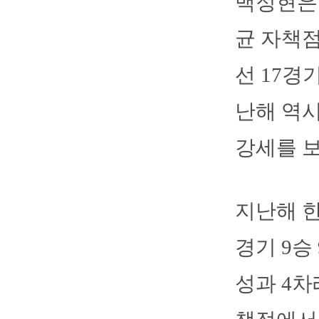
백정현은 
균 자책점
선 17경
난해 역시
강세를 보
지난해 한
경기 9승
성과 4차