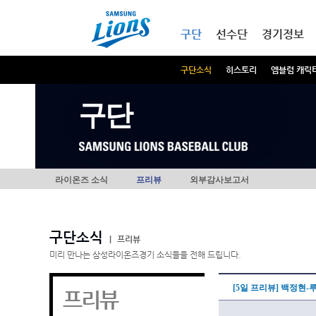
본문내용 바로가기
메인메뉴 바로가기
구단
선수단
경기정보
구단소식
히스토리
엠블럼 캐릭
구단
라이온즈 소식
프리뷰
외부감사보고서
구단소식
|
프리뷰
미리 만나는 삼성라이온즈경기 소식들을 전해 드립니다.
[5일 프리뷰] 백정현
프리뷰