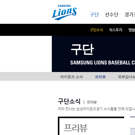
본문내용 바로가기
메인메뉴 바로가기
구단
선수단
경기
구단소식
히스토리
엠블
구단
라이온즈 소식
프리뷰
외부감사
구단소식
|
프리뷰
미리 만나는 삼성라이온즈경기 소식들을 전해 드립니
프리뷰