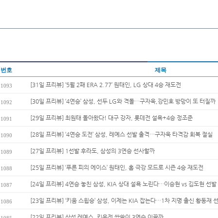
번호
제목
[31일 프리뷰] ‘5월 2패 ERA 2.77’ 원태인, LG 상대 4승 재도전
1093
[30일 프리뷰] ‘4연승’ 삼성, 선두 LG와 격돌…구자욱,강민호 방망이 또 터질까
1092
[29일 프리뷰] 최원태 돌아왔다! 대구 강자, 롯데전 설욕+4승 정조준
1091
[28일 프리뷰] ‘4연승 도전’ 삼성, 레예스 선발 출격…구자욱 타격감 회복 절실
1090
[27일 프리뷰] 1선발 후라도, 삼성의 3연승 선사할까
1089
[25일 프리뷰] ‘푸른 피의 에이스’ 원태인, 홈 극강 모드로 시즌 4승 재도전
1088
[24일 프리뷰] 4연승 놓친 삼성, KIA 상대 설욕 노린다…이승현 vs 김도현 선발 
1087
[23일 프리뷰] ‘키움 스윕승’ 삼성, 이제는 KIA 잡는다…1차 지명 출신 황동재 선발
1086
[22일 프리뷰] 삼성 레예스, 키움전 싹쓸이 3연승 이끌까