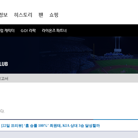
정보
히스토리
팬
쇼핑
럼 캐릭터
GO! 라팍
라이온즈 파트너
보고서
다.
[22일 프리뷰] ‘홈 승률 100%’ 최원태, KIA 상대 3승 달성할까