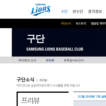
본문내용 바로가기
메인메뉴 바로가기
구단
선수단
경기정보
구단소식
히스토리
엠블럼 캐릭
구단
라이온즈 소식
프리뷰
외부감사보고서
구단소식
|
프리뷰
미리 만나는 삼성라이온즈경기 소식들을 전해 드립니다.
[15일 프리뷰] '2위 
프리뷰