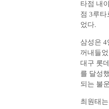
타점 내야
점 3루타
었다.
삼성은 4
꺼내들었다
대구 롯
를 달성
되는 불
최원태는 