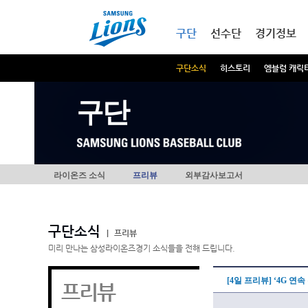
본문내용 바로가기
메인메뉴 바로가기
구단
선수단
경기정보
구단소식
히스토리
엠블럼 캐릭
구단
라이온즈 소식
프리뷰
외부감사보고서
구단소식
|
프리뷰
미리 만나는 삼성라이온즈경기 소식들을 전해 드립니다.
[4일 프리뷰] ‘4G 연
프리뷰