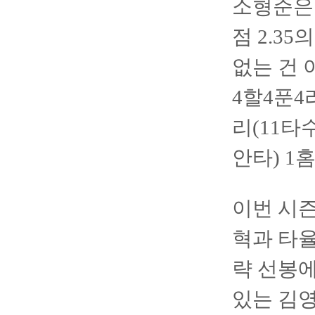
소형준은 
점 2.3
없는 건 
4할4푼4
리(11타수
안타) 1
이번 시즌
혁과 타율
략 선봉에
있는 김영