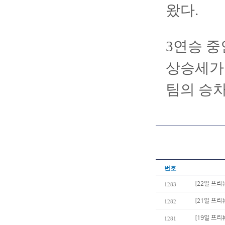
왔다.
3연승 중
상승세가 
팀의 승차
번호
[22일 프리
1283
[21일 프리
1282
[19일 프
1281