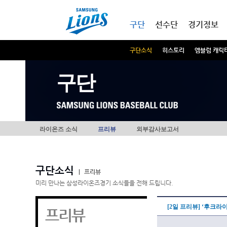
본문내용 바로가기
메인메뉴 바로가기
구단
선수단
경기정보
구단소식
히스토리
엠블럼 캐릭
구단
라이온즈 소식
프리뷰
외부감사보고서
구단소식
|
프리뷰
미리 만나는 삼성라이온즈경기 소식들을 전해 드립니다.
[2일 프리뷰] ‘후크라
프리뷰