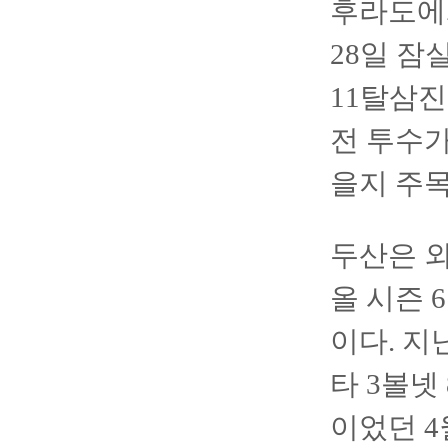
후라도에게
28일 잠
11탈삼진
전 투수가
을지 주목
두산은 외
올 시즌 
이다. 지
타 3볼넷
이었던 4