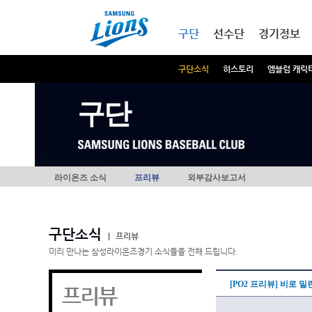
본문내용 바로가기
메인메뉴 바로가기
구단
선수단
경기정보
구단소식
히스토리
엠블럼 캐릭
구단
라이온즈 소식
프리뷰
외부감사보고서
구단소식
|
프리뷰
미리 만나는 삼성라이온즈경기 소식들을 전해 드립니다.
[PO2 프리뷰] 비로 
프리뷰