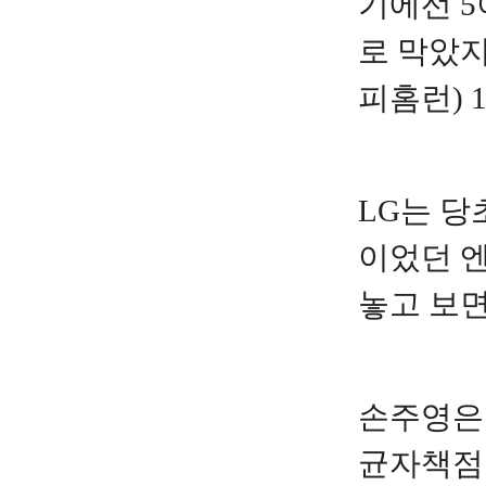
기에선 5
로 막았지
피홈런) 
LG는 당
이었던 엔
놓고 보면
손주영은 
균자책점 