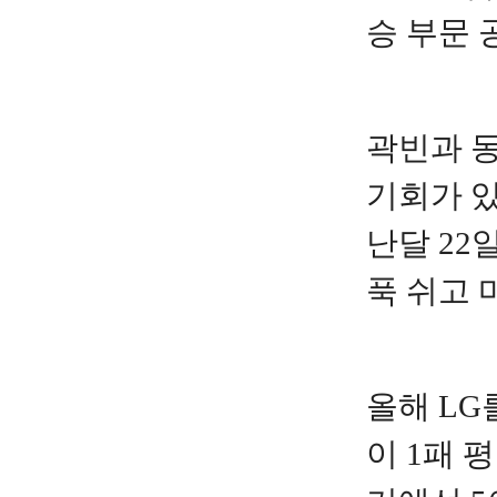
승 부문 
곽빈과 동
기회가 있
난달 22
푹 쉬고 
올해 LG
이 1패 