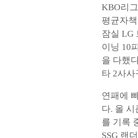
KBO리그
평균자책점
잠실 LG
이닝 10
을 다했다
타 2사사
연패에 빠
다. 올 시
를 기록 
SSG 랜