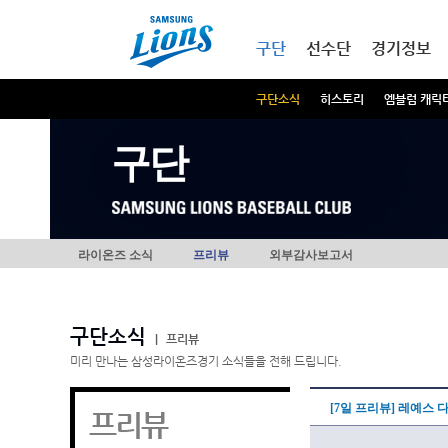
본문내용 바로가기
메인메뉴 바로가기
구단
선수단
경기정보
구단소식
히스토리
엠블럼 캐릭
구단
라이온즈 소식
프리뷰
외부감사보고서
구단소식
|
프리뷰
미리 만나는 삼성라이온즈경기 소식들을 전해 드립니다.
[7일 프리뷰] 레예스 
프리뷰