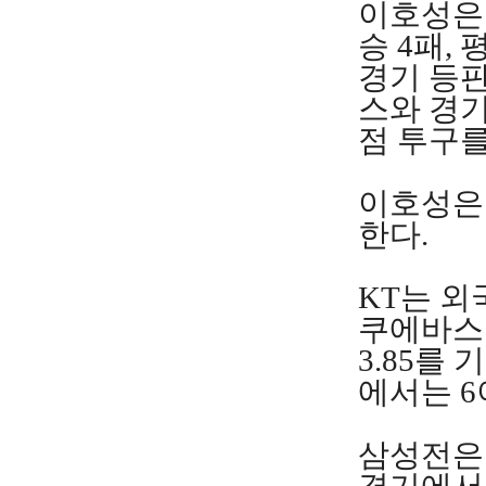
이호성은 
승 4패,
경기 등판
스와 경기
점 투구를
이호성은 
한다.
KT는 외
쿠에바스는
3.85를
에서는 6
삼성전은 