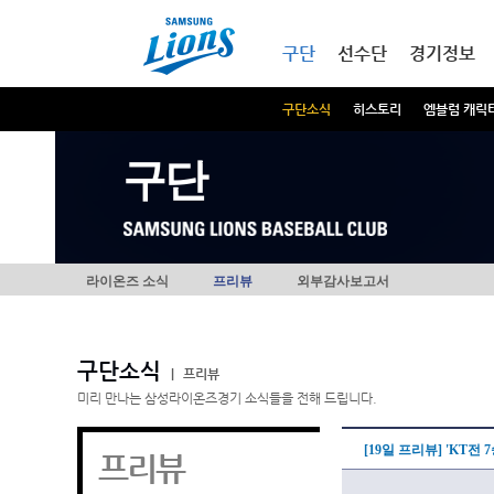
본문내용 바로가기
메인메뉴 바로가기
구단
선수단
경기정보
구단소식
히스토리
엠블럼 캐릭
구단
라이온즈 소식
프리뷰
외부감사보고서
구단소식
|
프리뷰
미리 만나는 삼성라이온즈경기 소식들을 전해 드립니다.
[19일 프리뷰] 'KT전
프리뷰