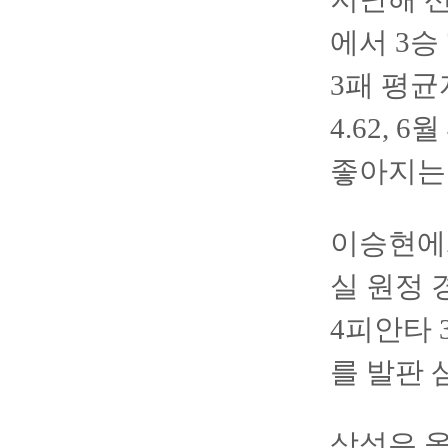
에서 3승 
3패 평균자
4.62, 
좋아지는
이승현에게
실 원정 
4피안타 
를 발판 
삼성은 올