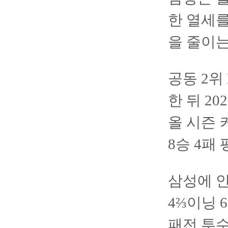
한 열세를
을 줄이는
공동 2위
한 뒤 2
올 시즌 
8승 4패
삼성에 안
4⅔이닝 
패전 투수