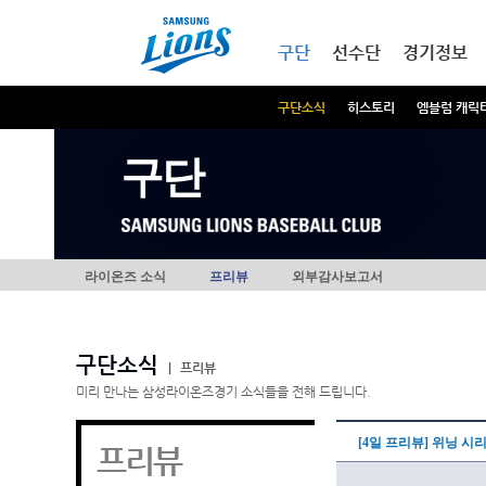
본문내용 바로가기
메인메뉴 바로가기
구단
선수단
경기정보
구단소식
히스토리
엠블럼 캐릭
구단
라이온즈 소식
프리뷰
외부감사보고서
구단소식
|
프리뷰
미리 만나는 삼성라이온즈경기 소식들을 전해 드립니다.
[4일 프리뷰] 위닝 시
프리뷰