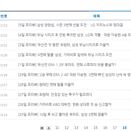
번호
제목
[5일 프리뷰] 삼성 양창섭, 시즌 3번째 선발 도전… LG 치리노스와 맞대결
1123
[4일 프리뷰] 위닝 시리즈 후 안방 복귀한 삼성, LG와 격돌…좌완 이승현 4승 
1122
[3일 프리뷰] ‘두산전 첫 등판’ 최원태, 삼성 위닝시리즈로 이끌까
1121
[2일 프리뷰] ‘4연패 탈출’ 삼성, 가라비토 앞세워 위닝 시리즈 도전
1120
[1일 프리뷰] ‘두산전 ERA 1.29’ 후라도, 연패 스토퍼의 위용 뽐낼까?
1119
[29일 프리뷰] ‘2승 무패 ERA 2.40’ 좌완 이승현, 3연패 빠진 삼성의 난세 속 영
1118
[28일 프리뷰] 원태인 연패 탈출 이끌까
1117
[27일 프리뷰] 최원태, 안정감 있는 투구가 필요하다
1116
[26일 프리뷰] 가라비토 KBO 데뷔전, 한화 상대로 첫 승 신고할까
1115
[25일 프리뷰] 10일 푹 쉬고 돌아온 후라도, 삼성 3연패 끊을까
1114
11
12
13
14
15
16
17
18