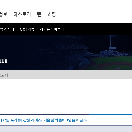
정보
히스토리
팬
쇼핑
럼 캐릭터
GO! 라팍
라이온즈 파트너
보고서
다.
[22일 프리뷰] 삼성 레예스, 키움전 싹쓸이 3연승 이끌까