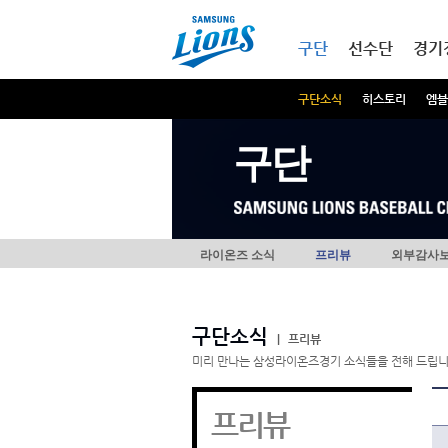
본문내용 바로가기
메인메뉴 바로가기
구단
선수단
경기
구단소식
히스토리
엠블
구단
라이온즈 소식
프리뷰
외부감사
구단소식
|
프리뷰
미리 만나는 삼성라이온즈경기 소식들을 전해 드립니
프리뷰