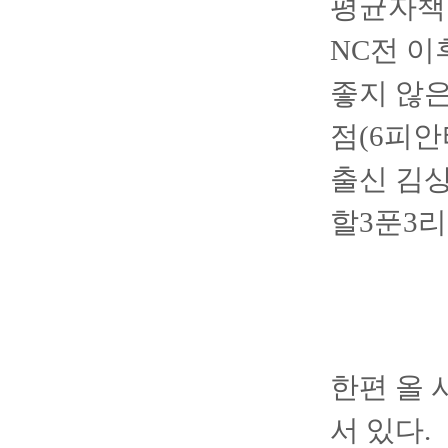
평균자책점
NC전 이
좋지 않은
점(6피안
출신 김상
할3푼3리
한편 올 
서 있다.