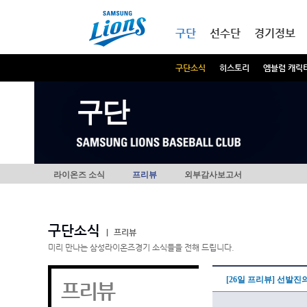
본문내용 바로가기
메인메뉴 바로가기
구단
선수단
경기정보
구단소식
히스토리
엠블럼 캐릭
구단
라이온즈 소식
프리뷰
외부감사보고서
구단소식
|
프리뷰
미리 만나는 삼성라이온즈경기 소식들을 전해 드립니다.
[26일 프리뷰] 선발진
프리뷰