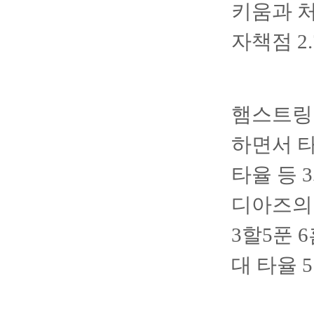
키움과 처
자책점 2.
햄스트링
하면서 타
타율 등 
디아즈의 
3할5푼 
대 타율 