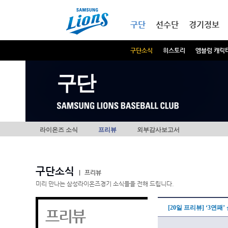
본문내용 바로가기
메인메뉴 바로가기
구단
선수단
경기정보
구단소식
히스토리
엠블럼 캐릭
구단
라이온즈 소식
프리뷰
외부감사보고서
구단소식
|
프리뷰
미리 만나는 삼성라이온즈경기 소식들을 전해 드립니다.
[20일 프리뷰] ‘3연패
프리뷰