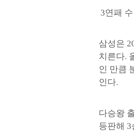
3연패 
삼성은 2
치른다. 
인 만큼 
인다.
다승왕 출
등판해 3