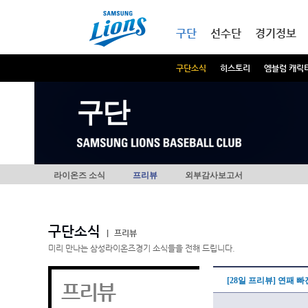
본문내용 바로가기
메인메뉴 바로가기
구단
선수단
경기정보
구단소식
히스토리
엠블럼 캐릭
구단
라이온즈 소식
프리뷰
외부감사보고서
구단소식
|
프리뷰
미리 만나는 삼성라이온즈경기 소식들을 전해 드립니다.
[28일 프리뷰] 연패 
프리뷰