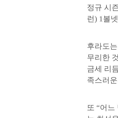
정규 시즌
런) 1볼
후라도는 
무리한 것
금세 리
족스러운 
또 “어느