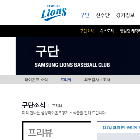
본문내용 바로가기
메인메뉴 바로가기
구단
선수단
경기정보
구단소식
히스토리
엠블럼 캐릭
구단
라이온즈 소식
프리뷰
외부감사보고서
구단소식
|
프리뷰
미리 만나는 삼성라이온즈경기 소식들을 전해 드립니다.
[31일 프리뷰] 승리에
프리뷰