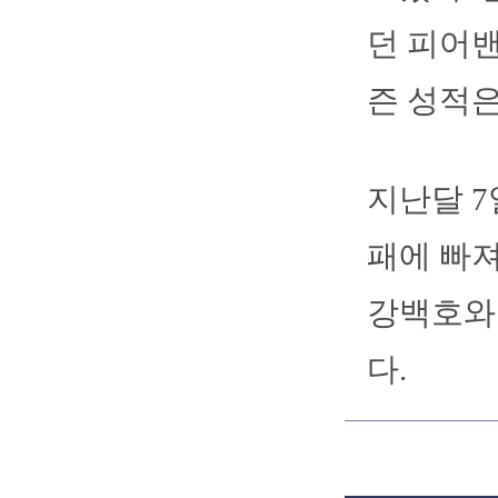
던 피어밴
즌 성적은
지난달 7
패에 빠져
강백호와
다.