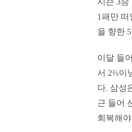
시즌 3승
1패만 떠
을 향한 
이달 들어
서 2⅔이
다. 삼성
근 들어
회복해야 