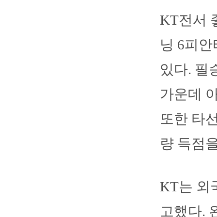
KT전서 
닝 6피안
있다. 필
가운데 아
또한 타선
량 득점을
KT는 외
고했다. 