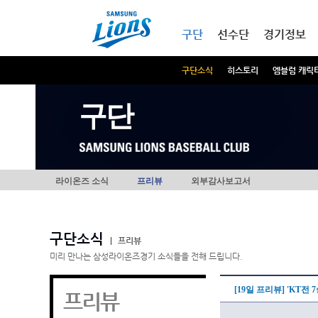
본문내용 바로가기
메인메뉴 바로가기
구단
선수단
경기정보
구단소식
히스토리
엠블럼 캐릭
구단
라이온즈 소식
프리뷰
외부감사보고서
구단소식
|
프리뷰
미리 만나는 삼성라이온즈경기 소식들을 전해 드립니다.
[19일 프리뷰] 'KT전
프리뷰