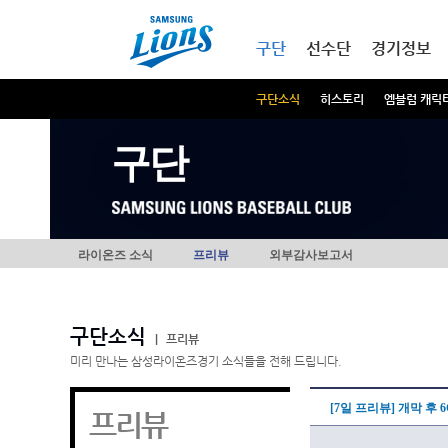
본문내용 바로가기
메인메뉴 바로가기
구단
선수단
경기정보
구단소식
히스토리
엠블럼 캐릭
구단
라이온즈 소식
프리뷰
외부감사보고서
구단소식
|
프리뷰
미리 만나는 삼성라이온즈경기 소식들을 전해 드립니다.
[7일 프리뷰] 개막 후 
프리뷰