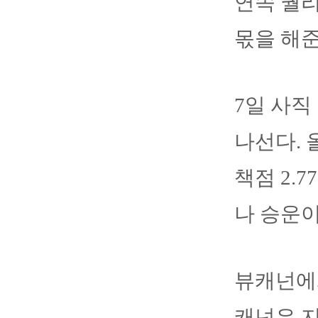
연속 퀄리
몫을 해준
7일 사직
나선다. 
책점 2.
나 승운이
뷰캐넌에게
캐넌은 지