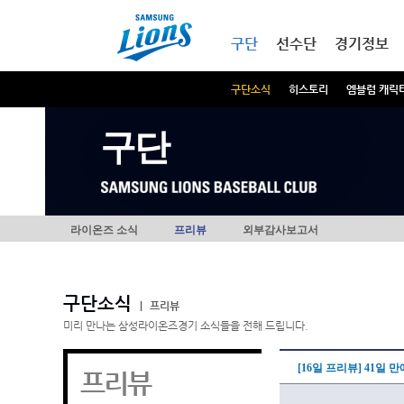
본문내용 바로가기
메인메뉴 바로가기
구단
선수단
경기정보
구단소식
히스토리
엠블럼 캐릭
구단
라이온즈 소식
프리뷰
외부감사보고서
구단소식
|
프리뷰
미리 만나는 삼성라이온즈경기 소식들을 전해 드립니다.
[16일 프리뷰] 41일
프리뷰