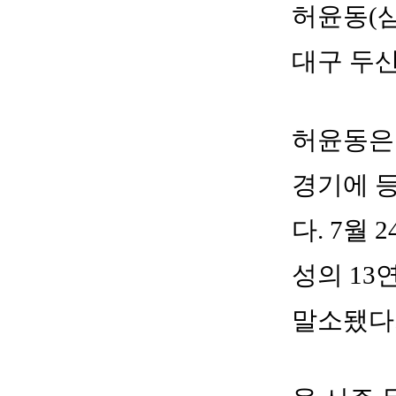
허윤동(삼
대구 두
허윤동은 
경기에 등
다. 7월
성의 13
말소됐다.