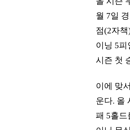
올 시즌 
월 7일 
점(2자책
이닝 5피
시즌 첫 
이에 맞서
운다. 올
패 5홀드